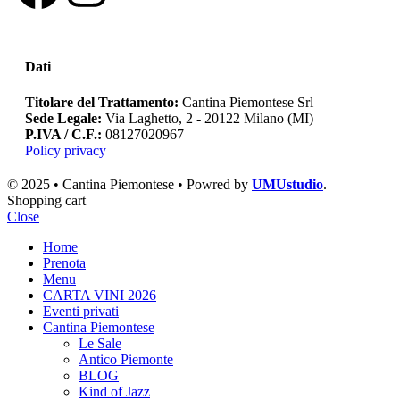
Dati
Titolare del Trattamento:
Cantina Piemontese Srl
Sede Legale:
Via Laghetto, 2 - 20122 Milano (MI)
P.IVA / C.F.:
08127020967
Policy privacy
© 2025 • Cantina Piemontese • Powred by
UMUstudio
.
Shopping cart
Close
Home
Prenota
Menu
CARTA VINI 2026
Eventi privati
Cantina Piemontese
Le Sale
Antico Piemonte
BLOG
Kind of Jazz